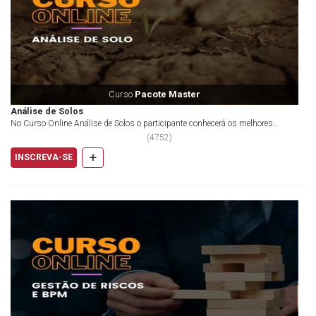
Curso
Pacote Master
Análise de Solos
No Curso Online Análise de Solos o participante conhecerá os melhores
métodos para conhecer as...
(
4752
)
+
INSCREVA-SE