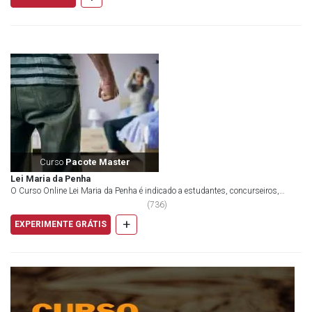
Curso
Pacote Master
Lei Maria da Penha
O Curso Online Lei Maria da Penha é indicado a estudantes, concurseiros,
advogados, procuradores, servidores...
(
736
)
+
EXPERIMENTE GRÁTIS