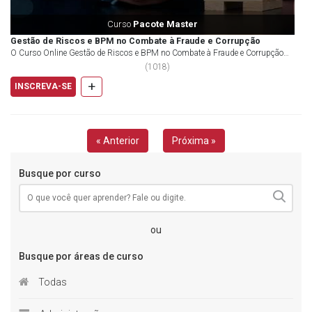
Curso
Pacote Master
Gestão de Riscos e BPM no Combate à Fraude e Corrupção
O Curso Online Gestão de Riscos e BPM no Combate à Fraude e Corrupção
aborda a conscientização das mudanças e exigê...
(
1018
)
+
INSCREVA-SE
« Anterior
Próxima »
Busque por curso
ou
Busque por áreas de curso
Todas