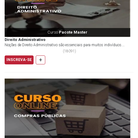
Curso
Pacote Master
Direito Administrativo
Noções de Direito Administrativo são essenciais para muitos indivíduos.
Tudo...
(
18091
)
+
INSCREVA-SE