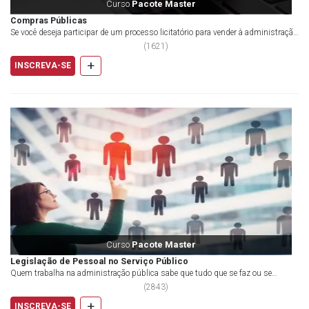
Curso
Pacote Master
Compras Públicas
Se você deseja participar de um processo licitatório para vender à administração
pública, este curso é para você....
(
1621
)
+
INSCREVA-SE
Curso
Pacote Master
Legislação de Pessoal no Serviço Público
Quem trabalha na administração pública sabe que tudo que se faz ou se
planeja fazer depende de previsão legal. Inc...
(
2843
)
+
INSCREVA-SE