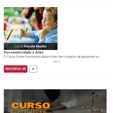
Curso
Pacote Master
Psicomotricidade e Artes
O Curso Online Psicomotricidade e Artes tem o objetivo de apresentar os
benefícios de ambas as práticas e o desenvo...
(
847
)
+
INSCREVA-SE