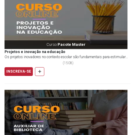
Curso
Pacote Master
Projetos e inovação na educação
Os projetos inovadores no contexto escolar são fundamentais para estimular
uma abordagem mais integrada e holística...
(
1508
)
+
INSCREVA-SE