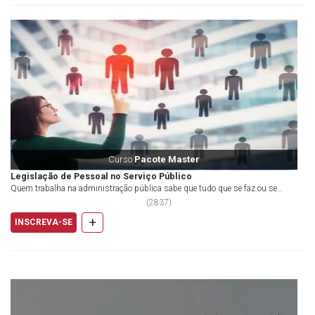
Curso
Pacote Master
Legislação de Pessoal no Serviço Público
Quem trabalha na administração pública sabe que tudo que se faz ou se
planeja fazer depende de previsão legal. Inc...
(
2837
)
+
INSCREVA-SE