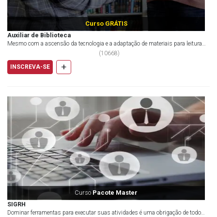
Curso GRÁTIS
Auxiliar de Biblioteca
Mesmo com a ascensão da tecnologia e a adaptação de materiais para leitura
em dispositivos m&o...
(
10668
)
+
INSCREVA-SE
Curso
Pacote Master
SIGRH
Dominar ferramentas para executar suas atividades é uma obrigação de todo