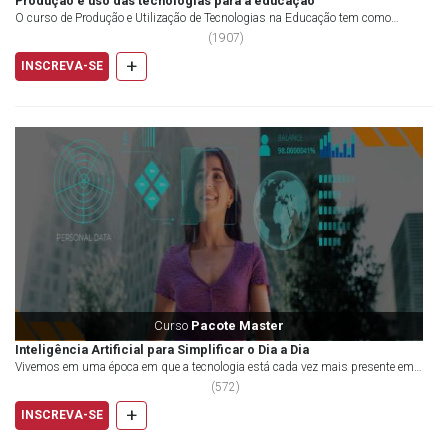
Produção e uso das tecnologias para a educação
O curso de Produção e Utilização de Tecnologias na Educação tem como
propósito envolver e cativar o leitor ao enfat...
(
1907
)
+
INSCREVA-SE
Curso
Pacote Master
Inteligência Artificial para Simplificar o Dia a Dia
Vivemos em uma época em que a tecnologia está cada vez mais presente em
nossas vidas, e a Inteligência Artificial j...
(
572
)
+
INSCREVA-SE