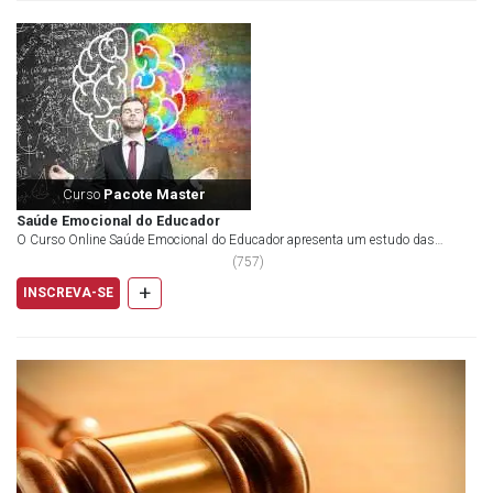
Curso
Pacote Master
Saúde Emocional do Educador
O Curso Online Saúde Emocional do Educador apresenta um estudo das
relações entre o processo de trabalho docente, a...
(
757
)
+
INSCREVA-SE