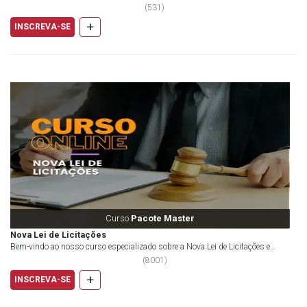
profissional. E, quando pensamos no set...
(
531
)
+
INSCREVA-SE
Curso
Pacote Master
Nova Lei de Licitações
Bem-vindo ao nosso curso especializado sobre a Nova Lei de Licitações e
Contratos Administrativos, regida pela Lei...
(
8001
)
+
INSCREVA-SE