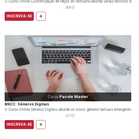
O Curso Online Customização de Peças do Vestuário aborda várias técnicas de
pintura, tingimento, descolorimento, bo...
(
880
)
+
INSCREVA-SE
Curso
Pacote Master
BNCC: Gêneros Digitais
O Curso Online Gêneros Digitais aborda os novos gêneros textuais emergentes
das novas tecnologias de informação e c...
(
474
)
+
INSCREVA-SE