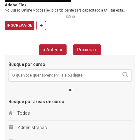
Adobe Flex
No Curso Online Adobe Flex o participante será capacitado a utilizar esta
tecnologia de maneira que ao concluir o c...
(
523
)
+
INSCREVA-SE
« Anterior
Próxima »
Busque por curso
ou
Busque por áreas de curso
Todas
Administração