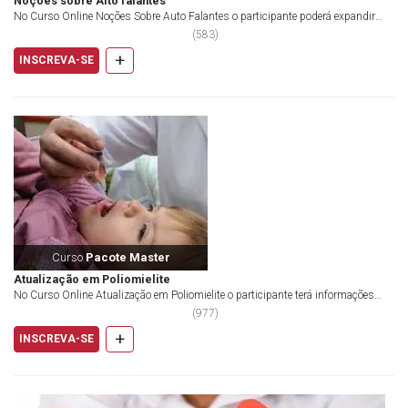
Noções sobre Alto falantes
No Curso Online Noções Sobre Auto Falantes o participante poderá expandir
seu conhecimento a respeito do funcioname...
(
583
)
+
INSCREVA-SE
Curso
Pacote Master
Atualização em Poliomielite
No Curso Online Atualização em Poliomielite o participante terá informações
atualizadas a respeito da doença. Trata...
(
977
)
+
INSCREVA-SE