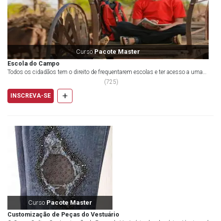
Curso
Pacote Master
Escola do Campo
Todos os cidadãos tem o direito de frequentarem escolas e ter acesso a uma
educação de qualidade. Essa premissa não...
(
725
)
+
INSCREVA-SE
Curso
Pacote Master
Customização de Peças do Vestuário