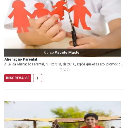
Curso
Pacote Master
Alienação Parental
A Lei da Alienação Parental, nº 12.318, de 2010, expõe que esse ato, promovido
por u...
(
2377
)
+
INSCREVA-SE