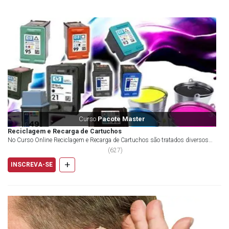
Curso
Pacote Master
Reciclagem e Recarga de Cartuchos
No Curso Online Reciclagem e Recarga de Cartuchos são tratados diversos
conteúdos relacionados à essa prática. Abor...
(
627
)
+
INSCREVA-SE