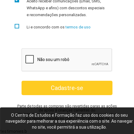
Aceito receber comunicações (Email, SMS,
WhatsApp e afins) com descontos especiais
e recomendações personalizadas.
Li e concordo com os
termos de uso
Parte de todas as compras são revertidas paras as ações
de apoio à crianças carrentes do
IEDUCAN (Instituto Educacional Assistencial Nossa Senhora
O Centro de Estudos e Formação faz uso dos cookies do seu
das Neves), inscrita no CNPJ 22.057.491/0006-54
navegador para melhorar a sua experiência com o site. Ao navegar
no site, você permitirá a sua utilização.
testimonies.b