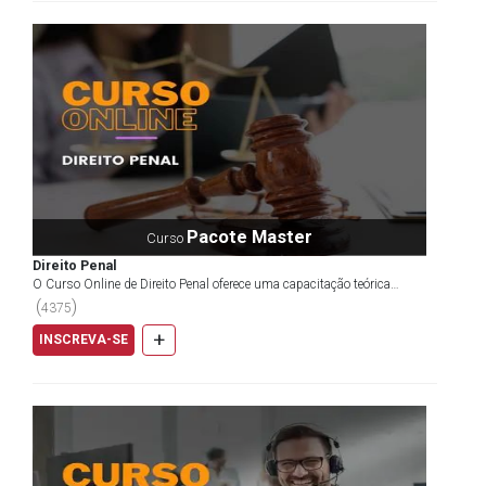
Pacote Master
Curso
Direito Penal
O Curso Online de Direito Penal oferece uma capacitação teórica
abrangente, proporcionando uma abordagem clara, din...
(
)
4375
+
INSCREVA-SE