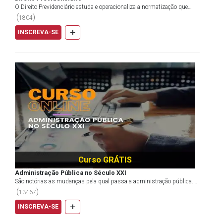
O Direito Previdenciário estuda e operacionaliza a normatização que
envolve a seguridade social com foco principal...
(
)
1804
+
INSCREVA-SE
Curso GRÁTIS
Administração Pública no Século XXI
São notórias as mudanças pela qual passa a administração pública.
Questionar, refletir e conhecer essas transformaç...
(
)
13467
+
INSCREVA-SE