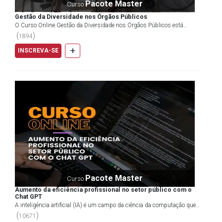
Pacote Master
Curso
Gestão da Diversidade nos Órgãos Públicos
O Curso Online Gestão da Diversidade nos Órgãos Públicos está
dividido em cinco módulos compostos por artigos e víd...
(
)
1894
+
INSCREVA-SE
Pacote Master
Curso
Aumento da eficiência profissional no setor público com o
Chat GPT
A inteligência artificial (IA) é um campo da ciência da computação que
se concentra em criar máquinas capazes de re...
(
)
10671