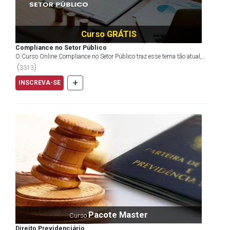
Curso GRÁTIS
Compliance no Setor Público
O Curso Online Compliance no Setor Público traz esse tema tão atual,
mas pouco abordado — ainda — no âmbito da Admi...
(
)
3313
+
INSCREVA-SE
Pacote Master
Curso
Direito Previdenciário