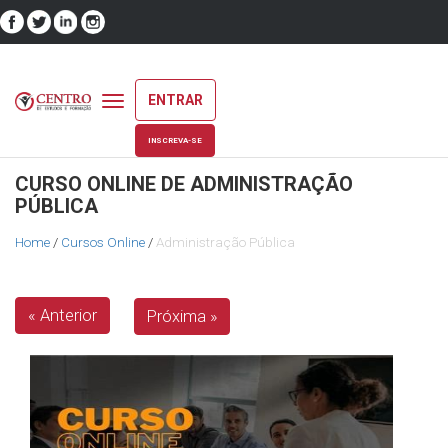
ENTRAR
Toggle
navigation
INSCREVA-SE
CURSO ONLINE DE ADMINISTRAÇÃO
PÚBLICA
Home
/
Cursos Online
/
Administração Pública
« Anterior
Próxima »