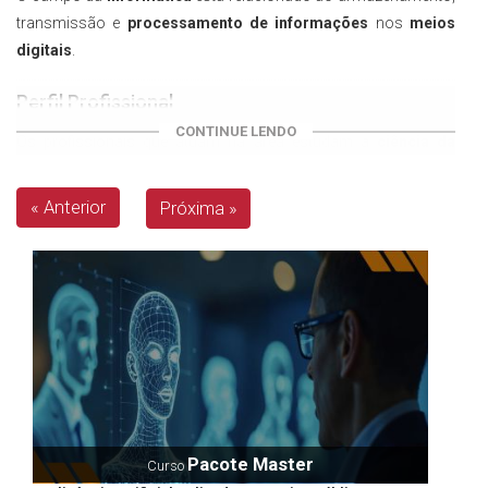
transmissão e
processamento de informações
nos
meios
digitais
.
Perfil Profissional
CONTINUE LENDO
Os profissionais que atuam na área estudam a
ciência da
computação
, sistemas da informação, lógica de
programação,
linguagem matemática
, desenvolvimento de
« Anterior
Próxima »
softwares
e outros assuntos.
Mercado de trabalho
O
mercado de trabalho
para o profissional que atua ou
pretende atuar na área da informática é bem promissor. Eles
podem trabalhar dando aulas em
laboratórios de informática
nas escolas de ensino fundamental e médio, oferecer
suporte
técnico
em empresas públicas ou privadas, criação e
desenvolvimento de softwares
e oferecer
consultorias
.
Pacote Master
Curso