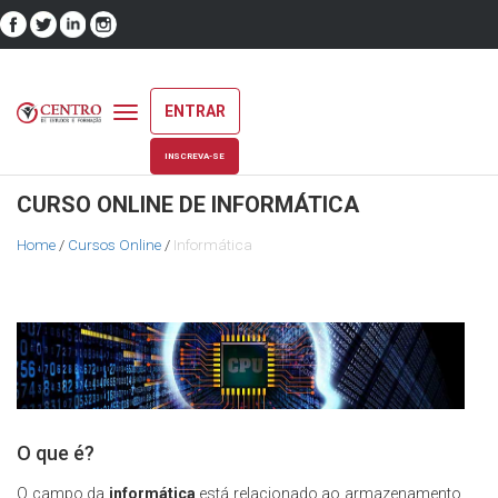
ENTRAR
Toggle
navigation
INSCREVA-SE
CURSO ONLINE DE INFORMÁTICA
Home
/
Cursos Online
/
Informática
O que é?
O campo da
informática
está relacionado ao armazenamento,