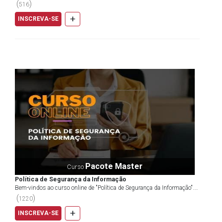
aborda os conceitos básicos para dar início ao ma...
(
)
516
+
INSCREVA-SE
Pacote Master
Curso
Política de Segurança da Informação
Bem-vindos ao curso online de "Política de Segurança da Informação".
Este curso foi cuidadosamente elaborado para f...
(
)
1220
+
INSCREVA-SE