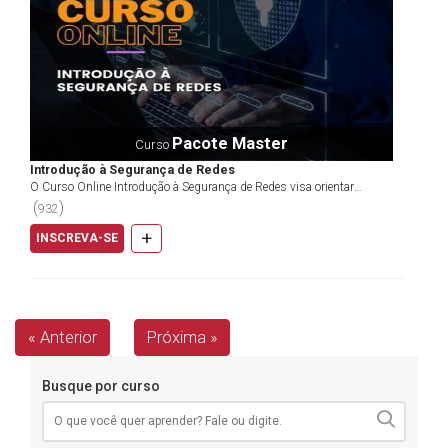
Pacote Master
Curso
Introdução à Segurança de Redes
O Curso Online Introdução à Segurança de Redes visa orientar
profissionais inseridos em um contexto em que negócios...
(
)
932
+
INSCREVA-SE
« Anterior
Próxima »
Busque por curso