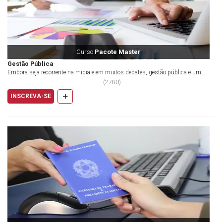
Curso
Pacote Master
Gestão Pública
Embora seja recorrente na mídia e em muitos debates, gestão pública é um
tema que ainda...
(
2780
)
+
INSCREVA-SE