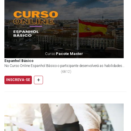
Curso
Pacote Master
Espanhol Básico
No Curso Online Espanhol Básico o participante desenvolverá as habilidades
para escrita e conversa&cc...
(
6812
)
+
INSCREVA-SE