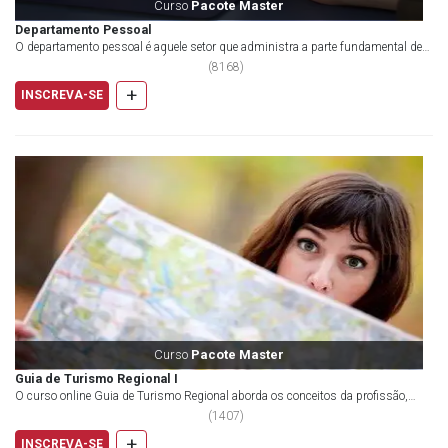
Curso
Pacote Master
Departamento Pessoal
O departamento pessoal é aquele setor que administra a parte fundamental de
uma empresa: as pessoas. É...
(
8168
)
+
INSCREVA-SE
Curso
Pacote Master
Guia de Turismo Regional I
O curso online Guia de Turismo Regional aborda os conceitos da profissão,
abrangendo um extenso repert&oacut...
(
1407
)
+
INSCREVA-SE