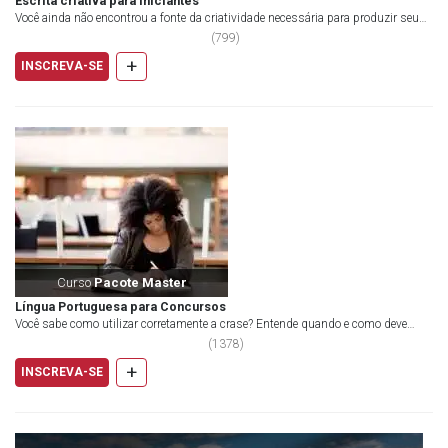
Escrita criativa para iniciantes
Você ainda não encontrou a fonte da criatividade necessária para produzir seus
textos? Com a nossa curadoria, você...
(
799
)
+
INSCREVA-SE
Curso
Pacote Master
Língua Portuguesa para Concursos
Você sabe como utilizar corretamente a crase? Entende quando e como deve
utilizar os inúmeros “p...
(
1378
)
+
INSCREVA-SE