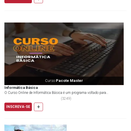
Curso
Pacote Master
Informática Básica
O Curso Online de Informática Básica é um programa voltado para
profissionais que buscam se atualizar, aprimorar e...
(
3249
)
+
INSCREVA-SE