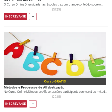
Diversidade nas Escolas
O Curso Online Diversidade nas Escolas traz um grande conteúdo sobre o
convívio entre as diferenças no ambiente esc...
(
3725
)
+
INSCREVA-SE
Curso GRÁTIS
Métodos e Processos de Alfabetização
No Curso Online Métodos de Alfabetização o participante conhecerá os métodos
que ajudam a efetivar a leitura, o ent...
(
2925
)
+
INSCREVA-SE