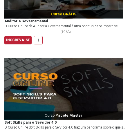
Curso GRÁTIS
Auditoria Governamental
O Curso Online de Auditoria Governamental é uma oportunidade imperdível
para fortalecer seu conhecimento teórico em...
(
1963
)
+
INSCREVA-SE
Curso
Pacote Master
Soft Skills para o Servidor 4.0
O Curso Online Soft Skills para o Servidor 4.0 traz um panorama sobre o que se