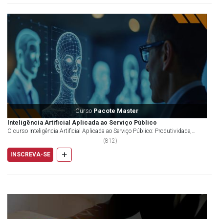
Curso
Pacote Master
Inteligência Artificial Aplicada ao Serviço Público
O curso Inteligência Artificial Aplicada ao Serviço Público: Produtividade,
Automação e Inovação na Gestão Pública...
(
812
)
+
INSCREVA-SE