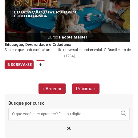
Curso
Pacote Master
Educação, Diversidade e Cidadania
Sabe-se que a educação é um direito universal e fundamental. O Brasil é um dos
países mais desiguais do mundo, e mu...
(
1784
)
+
INSCREVA-SE
« Anterior
Próxima »
Busque por curso
ou