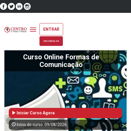
ENTRAR
Toggle
navigation
INSCREVA-SE
Curso Online Formas de
Comunicação
Iniciar Curso Agora
Início do curso: 09/08/2026