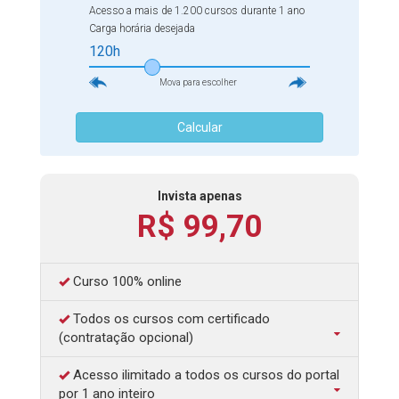
parte do trabalho de um cientista de dados. Por isso,
Acesso a mais de 1.200 cursos durante 1 ano
preparamos este curso para que, ao concluí-lo, você não
Carga horária desejada
apenas entenda as ferramentas e técnicas da área, como
120h
também todo o conhecimento necessário para
Mova para escolher
desempenhar sua função da melhor maneira possível.
Calcular
Invista apenas
R$ 99,70
Curso 100% online
Todos os cursos com certificado
(contratação opcional)
Acesso ilimitado a todos os cursos do portal
por 1 ano inteiro