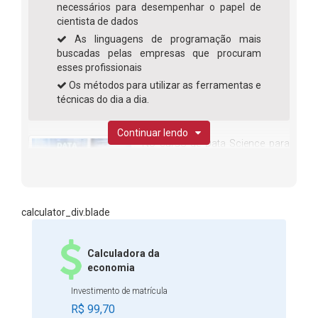
necessários para desempenhar o papel de
cientista de dados
As linguagens de programação mais
buscadas pelas empresas que procuram
esses profissionais
Os métodos para utilizar as ferramentas e
técnicas do dia a dia.
Continuar lendo
No curso de Data Science para
Negócios, você estudará desde
o conceito até os mais
profundos e importantes
calculator_div.blade
detalhes que é preciso saber
para conseguir desempenhar o papel de Data Scientist. O
mercado de trabalho precisa, cada vez mais, de mão de
Calculadora da
obra qualificada para lidar com os desafios do dia a dia.
economia
Sendo assim, ser capaz de lidar com todos os tipos de
Investimento de matrícula
adversidades, encontrando soluções plausíveis e ágeis, é
R$ 99,70