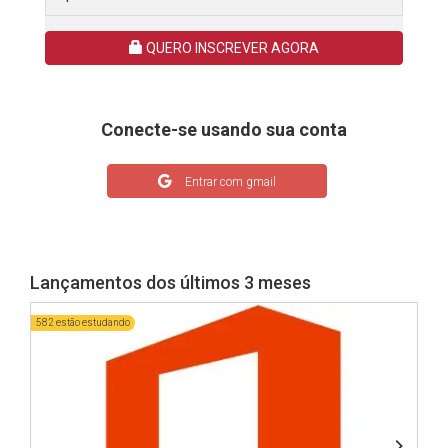
QUERO INSCREVER AGORA
Conecte-se usando sua conta
Entrar com gmail
Lançamentos dos últimos 3 meses
582 estão estudando
848 