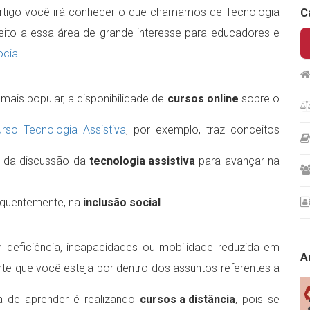
artigo você irá conhecer o que chamamos de Tecnologia
C
peito a essa área de grande interesse para educadores e
ocial
.
ais popular, a disponibilidade de
cursos online
sobre o
urso Tecnologia Assistiva
‍, por exemplo, traz conceitos
a da discussão da
tecnologia assistiva
para avançar na
equentemente, na
inclusão social
.
eficiência, incapacidades ou mobilidade reduzida em
A
ante que você esteja por dentro dos assuntos referentes a
 de aprender é realizando
cursos a distância
, pois se