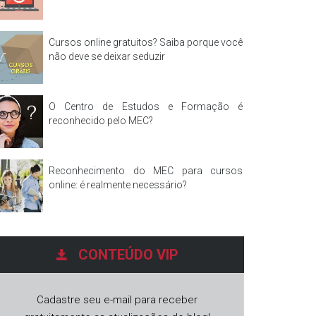
Cursos online gratuitos? Saiba porque você
não deve se deixar seduzir
O Centro de Estudos e Formação é
reconhecido pelo MEC?
Reconhecimento do MEC para cursos
online: é realmente necessário?
Buscando cursos online em SP? Aprenda a
fazer as melhores buscas
CONTEÚDO VIP
Cadastre seu e-mail para receber