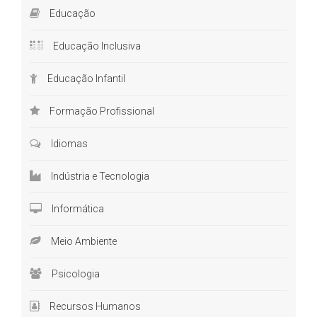
acesso à educação de qualidade. É preciso compreender os
Educação
aspectos sociais, econômicos e culturais da nossa sociedade
e como eles se relacionam com a educação. Por isso,
Educação Inclusiva
reconhecer e respeitar as diferenças é fundamental para o que
Educação Infantil
os alunos não saiam prejudicados.
Demonstrar interesse em ouvir os alunos e se preocupar com
Formação Profissional
suas experiências é uma maneira de se engajar e gerar
confiança. Outra forma de gerar mais engajamento é se
Idiomas
capacitando. Isso demonstra todo o interesse e compromisso
do professor em se tornar um profissional melhor. Dica: uma
Indústria e Tecnologia
das melhores formas de capacitação está em
cursos online
Informática
com certificado
.
Meio Ambiente
Formação cultural
Estar por dentro que acontece ao redor da escola, tratar sobre
Psicologia
atualidades, compreender a comunidade do entorno escolar,
essas são algumas medidas que aproximam o profissional
Recursos Humanos