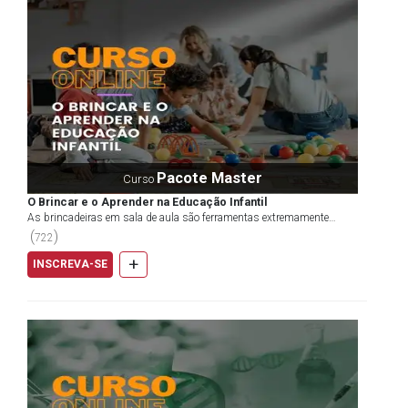
Certamente todas as escolas desejam ter em seu corpo de
funcionários os profissionais mais capacitados.
Atualmente o salário médio de um professor é de R$ 1.800.
Essa média não especifica a carga horária, e leva em
consideração as regiões do país, os níveis de escolaridade e
seguimentos do ensino.
Pacote Master
Curso
Média salarial nacional de professores por nível -
O Brincar e o Aprender na Educação Infantil
(Consultoria Catho):
As brincadeiras em sala de aula são ferramentas extremamente
importantes para o desenvolvimento cognitivo de alunos...
(
)
722
Professor da Educação Infantil: R$ 1.500
+
INSCREVA-SE
Professor do Ensino Fundamental: R$ 1.800
Professor de Ensino Médio: R$ 2.400
Professor de Ensino Técnico: R$ 1.800
Professor Universitário: R$ 3.200
Professor de Ensino a Distância: R$ 2.000