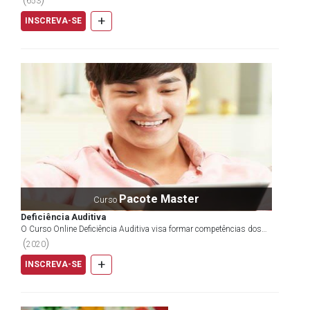
653
conheça alguns ou todos eles, mas é possível que ainda
+
INSCREVA-SE
existam dúvidas sobre algumas etapas, veja:
Educação Infantil: Este nível destina-se a crianças entre 0
a 5 anos, que é composta de creches e escolas de
educação infantil. Para as crianças com idades entre 0 e
4, a creche, pode ser oferecida pelo governo, mas como
não é obrigatória, não há garantia de que haja lugares
disponíveis para todas as crianças. A Educação Infantil, é
obrigatória, portanto, garantida pelo governo para
crianças entre 4 e 6 anos.
Pacote Master
Curso
Ensino Fundamental I e II ou Educação Fundamental I e II:
Deficiência Auditiva
Esta etapa é obrigatória para crianças e adolescentes
O Curso Online Deficiência Auditiva visa formar competências dos
entre 6 a 14 anos. O fundamental I e II corresponde a:
profissionais educadores, profissionais da saúde,...
(
)
2020
primeira fase 1º ao 5º ano, e segunda fase, 6º ao 9º ano.
+
INSCREVA-SE
Ensino Médio: Destinado a adolescentes entre 15 a 17
anos. Juntamente ao ensino médio pode haver o Ensino