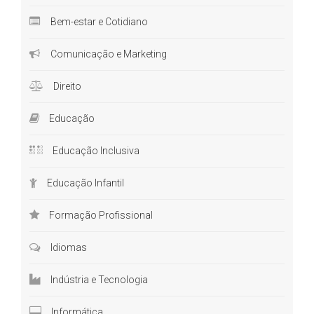
O perfil do professor
Bem-estar e Cotidiano
Ser professor não é tarefa fácil, é preciso aliar muitas
Comunicação e Marketing
habilidades para exercer bem a profissão. Conheça alguns
aspectos importantes a respeito do profissional:
Direito
Didática
Educação
Primeiramente, é preciso saber o que ensinar. Esse é um dos
Educação Inclusiva
fundamentos da profissão de um bom docente. Dominar o
conteúdo da sua formação é uma obrigação dos professores,
Educação Infantil
afinal, sua principal tarefa é transmitir o conteúdo de modo que
gere aprendizado.
Formação Profissional
Um grande desafio a alguns profissionais não se trata do
domínio do conteúdo, mas justamente de como ensinar. Daí a
Idiomas
importância de conhecer as melhores metodologias, práticas e
Indústria e Tecnologia
demais estratégias que facilitam a aprendizagem. Através de
cursos na área da educação
, o profissional se capacita e
Informática