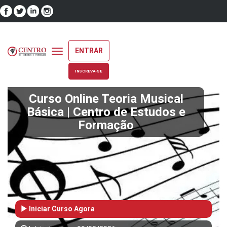
ENTRAR
Toggle
navigation
INSCREVA-SE
Curso Online Teoria Musical
Básica | Centro de Estudos e
Formação
Iniciar Curso Agora