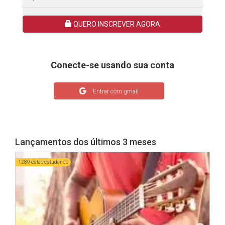
QUERO INSCREVER AGORA
Conecte-se usando sua conta
Entrar com gmail
Lançamentos dos últimos 3 meses
1289 estão estudando
586 