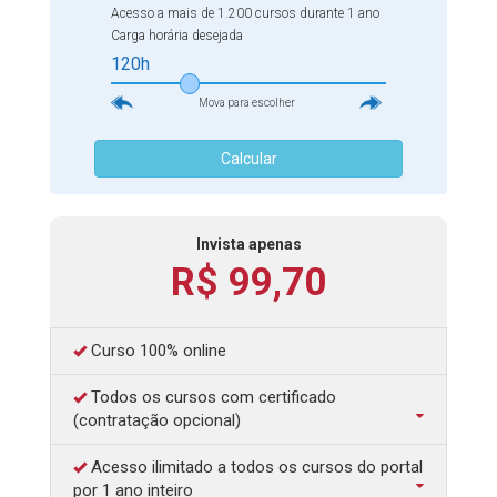
a 1.300 cursos e contará com a opção de obtenção de
Acesso a mais de 1.200 cursos durante 1 ano
certificados de diversas cargas horarias, que vão de 5 até 420
horas.
Inscreva-se agora mesmo. tag_advantages.blade
Carga horária desejada
120h
Mova para escolher
Calcular
Invista apenas
R$ 99,70
Curso 100% online
Todos os cursos com certificado
(contratação opcional)
Acesso ilimitado a todos os cursos do portal
por 1 ano inteiro