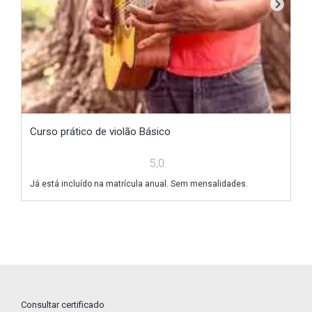
Cu
Curso prático de violão Básico
5,0
Já
Já está incluído na matrícula anual. Sem mensalidades.
Consultar certificado