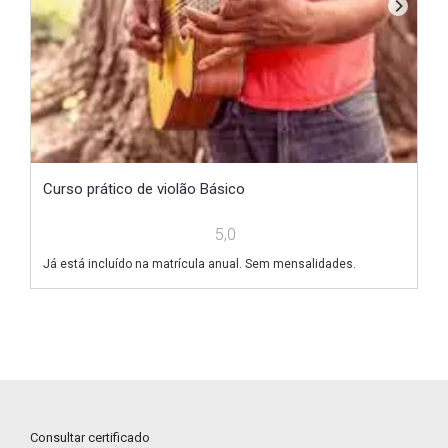
P
Curso prático de violão Básico
5,0
Já
Já está incluído na matrícula anual. Sem mensalidades.
Consultar certificado