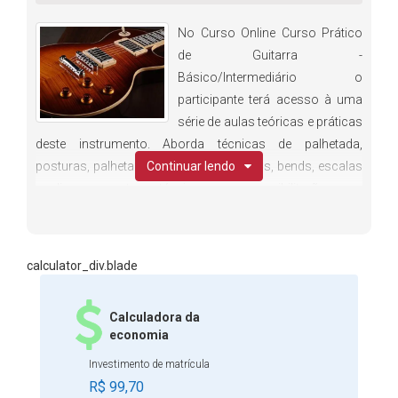
No Curso Online Curso Prático
de Guitarra -
Básico/Intermediário o
participante terá acesso à uma
série de aulas teóricas e práticas
deste instrumento. Aborda técnicas de palhetada,
posturas, palhetadas alternadas, vibratos, bends, escalas
Continuar lendo
e diversas outras técnicas que possibilitarão uma
aprendizado imediato do instrumento. Além disso, traz
diversas informações sobre a afinação, tablaturas,
acordes, escalas e como desenvolver articulação e
calculator_div.blade
velocidade nos solos. Inscreva-se agora e amplie seus
conhecimentos!
Calculadora da
economia
Investimento de matrícula
R$ 99,70