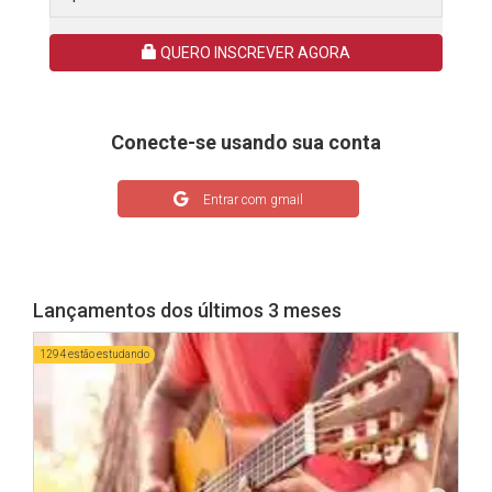
QUERO INSCREVER AGORA
Conecte-se usando sua conta
Entrar com gmail
Lançamentos dos últimos 3 meses
1294 estão estudando
1136