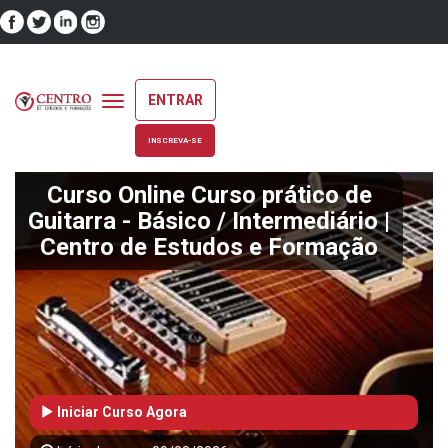
ENTRAR
Toggle
navigation
INSCREVA-SE
Curso Online Curso prático de
Guitarra - Básico / Intermediário |
Centro de Estudos e Formação
Iniciar Curso Agora