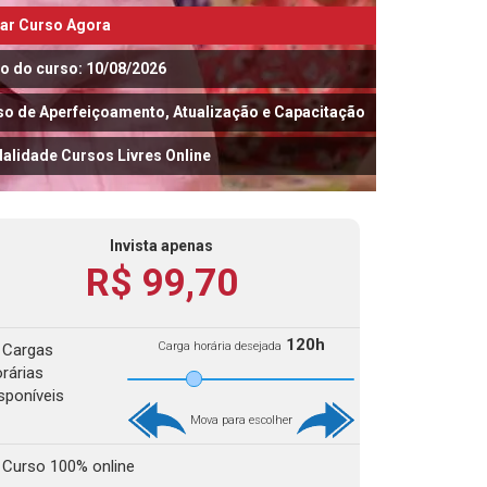
iar Curso Agora
io do curso: 10/08/2026
so de Aperfeiçoamento, Atualização e Capacitação
alidade Cursos Livres Online
Invista apenas
R$ 99,70
120h
Carga horária desejada
Cargas
rárias
sponíveis
Mova para escolher
Curso 100% online