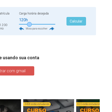
que discute a Base Nacional Comum Curricular para o ensino
al, a cognição musical e a neuroplasticidade e muito mais.
trícula
Carga horária desejada
120h
Calcular
1.200
ano
Mova para escolher
e usando sua conta
rar com gmail
3458 estão estudando
622 estão estudando