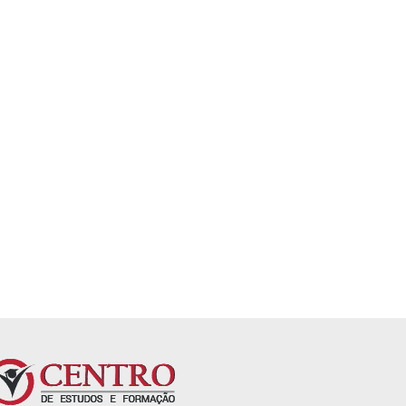
is
Desenho Geométrico
Escrita criativa para
iniciantes
5,0
4,2
Já está incluído na matrícula
rícula
Já está incluído na matrícu
anual. Sem mensalidades.
es.
anual. Sem mensalidades.