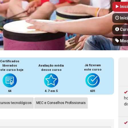
Inic
Iníc
Cur
Mod
Certificados
Já fizeram
liberados
Avaliação média
este curso
ste curso hoje
desse curso
64
4.7 em 5
601
ho
ursos tecnológicos
MEC e Conselhos Profissionais
di