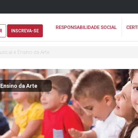
RESPONSABILIDADE SOCIAL
CERT
R
INSCREVA-SE
sical e Ensino da Arte
Ensino da Arte