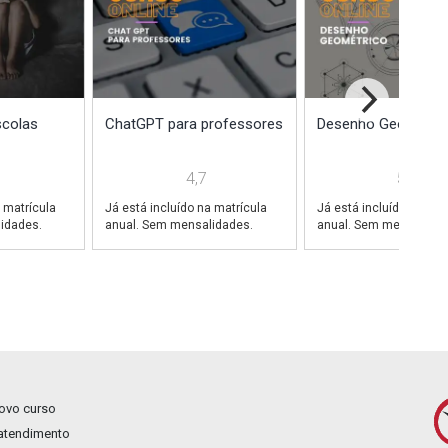
scolas
ChatGPT para professores
Desenho Geométri
4,7
5,0
 matrícula
Já está incluído na matrícula
Já está incluído na mat
idades.
anual. Sem mensalidades.
anual. Sem mensalidad
novo curso
 atendimento