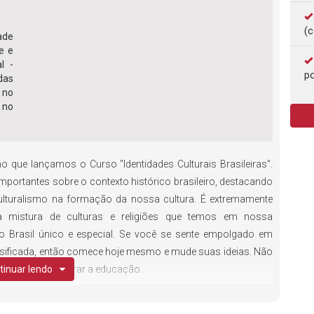
(c
dade
e e
l -
po
das
s no
e no
 que lançamos o Curso "Identidades Culturais Brasileiras".
mportantes sobre o contexto histórico brasileiro, destacando
ulturalismo na formação da nossa cultura. É extremamente
r a mistura de culturas e religiões que temos em nossa
o Brasil único e especial. Se você se sente empolgado em
rsificada, então comece hoje mesmo e mude suas ideias. Não
balhar para melhorar a educação.
tinuar lendo