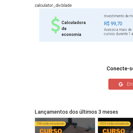
calculator_div.blade
Investimento de ma
Calculadora
R$ 99,70
da
Acesso a mais de 
cursos durante 1 
economia
Conecte-s
Ent
Lançamentos dos últimos 3 meses
798 estão estudando
1605 estão estudando