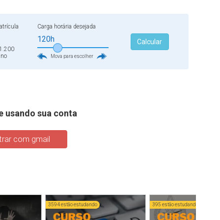
trícula
Carga horária desejada
120h
Calcular
1.200
ano
Mova para escolher
e usando sua conta
rar com gmail
3594 estão estudando
395 estão estudando