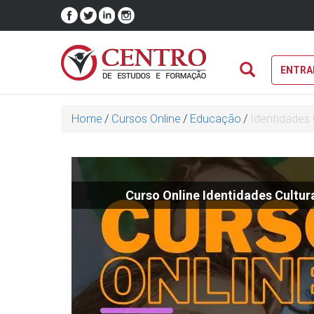
ENTRA
Home
/
Cursos Online
/
Educação
/
Identidades C
Curso Online Identidades Cultura