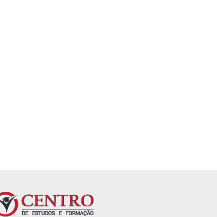
co
Escrita criativa para
Formação em Ciências
iniciantes
Humanas e Soci...
5,0
4,3
rícula
Já está incluído na matrícula
Já está incluído na matrícu
es.
anual. Sem mensalidades.
anual. Sem mensalidades.