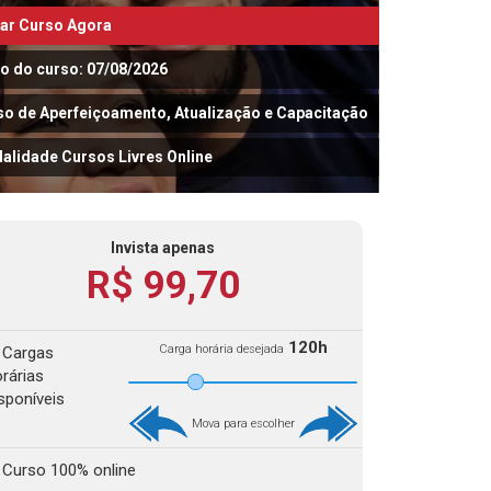
iar Curso Agora
io do curso: 07/08/2026
so de Aperfeiçoamento, Atualização e Capacitação
alidade Cursos Livres Online
Invista apenas
R$ 99,70
120h
Carga horária desejada
Cargas
rárias
sponíveis
Mova para escolher
Curso 100% online