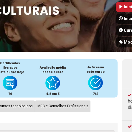
Inic
Iníc
Cur
Mod
Certificados
Já fizeram
liberados
Avaliação média
este curso
ste curso hoje
desse curso
76
4.8 em 5
762
ho
ursos tecnológicos
MEC e Conselhos Profissionais
di