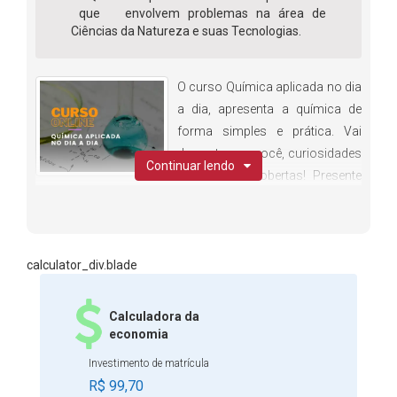
que envolvem problemas na área de
Ciências da Natureza e suas Tecnologias.
O curso Química aplicada no dia
a dia, apresenta a química de
forma simples e prática. Vai
despertar em você, curiosidades
Continuar lendo
e novas descobertas! Presente
no cotidiano, a Química não é só matéria de estudo ou
prática de laboratório. É uma ciência que compõe os
seres vivos e materiais, explica a natureza e é responsável
pela vida. A química participa da composição de todos os
calculator_div.blade
seres vivos e materiais e é responsável pela vida humana,
a manutenção da rotina, o equilíbrio ambiental. Na parte
Calculadora da
da alimentação, a química é agente de transformações
economia
necessárias, formando e renovando biomoléculas e
Investimento de matrícula
estruturas celulares, fornecendo energia para as células, o
R$ 99,70