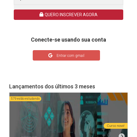
QUERO INSCREVER AGORA
Conecte-se usando sua conta
Entrar com gmail
Lançamentos dos últimos 3 meses
579 estão estudando
507 
Curso novo!