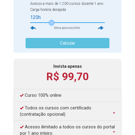
que faz com que elas funcionem perfeitamente.
Acesso a mais de 1.200 cursos durante 1 ano
Concluindo esse curso você será capaz de compreender
Carga horária desejada
melhor a presença da química em todos os campos da
120h
vida.
Mova para escolher
Calcular
Invista apenas
R$ 99,70
Curso 100% online
Todos os cursos com certificado
(contratação opcional)
Acesso ilimitado a todos os cursos do portal
por 1 ano inteiro