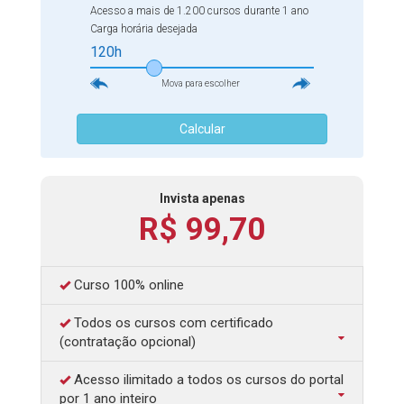
Acesso a mais de 1.200 cursos durante 1 ano
país o estabelecimento de debates, reuniões e propostas
Carga horária desejada
que garantam a plena efetivação desse conceito, para que
120h
o povo e os gestores trabalhem juntos na construção de
uma nação mais justa.
Mova para escolher
Pode ser um pouco complexo na prática, mas já existem
Calcular
bons exemplos para se inspirar. Por outro lado, ter noção
teórica é fundamental para entender do que se trata a
gestão democrática
e como torná-la realidade. Para isso
Invista apenas
é importante consultar boas fontes de informação,
R$ 99,70
dispostas em
cursos online
qualitativos e excelentes,
como o
Curso Online Gestão Pública Participativa
,
destaque do
Centro de Estudos e Formação
.
Curso 100% online
Preparamos esse
curso online
com os melhores
Todos os cursos com certificado
materiais para esclarecer todas as questões acerca do
(contratação opcional)
tema. Confira muitos links, vídeos, artigos, teses e
pesquisas que explanam o que há de melhor na gestão
Acesso ilimitado a todos os cursos do portal
pública participativa e inspire-se para fazer a diferença em
por 1 ano inteiro