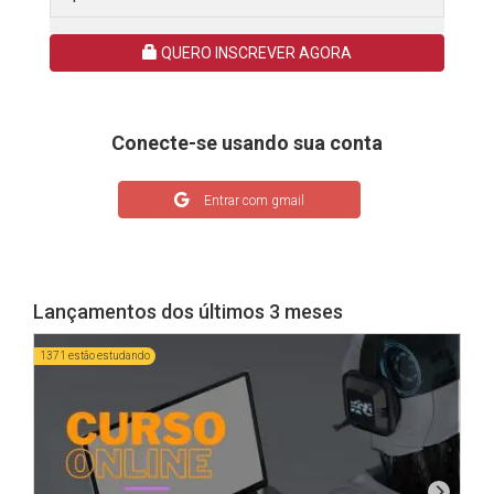
vários cenários.
Cursos relacionados que podem te interessar:
QUERO INSCREVER AGORA
Assistente
Administrando
Administrando
Qu
Ver mais
Administrativo
Conflitos
Conflitos
At
Ver mais
Ver mais
Ap
‹
›
Ser
Conecte-se usando sua conta
Entrar com gmail
No Centro de Estudos e Formação você se matricula por 1 ano,
investindo apenas R$ 99,70, sem mensalidades. Você terá acesso
a 1.300 cursos e contará com a opção de obtenção de
certificados de diversas cargas horarias, que vão de 5 até 420
horas.
Inscreva-se agora mesmo. tag_advantages.blade
Lançamentos dos últimos 3 meses
O que você irá estudar
1371 estão estudando
A grade do
Curso Online Gestão Pública Participativa
1027
faz dessa uma das melhores opções que você
encontrará para aprofundar seus conhecimentos em um
assunto tão atual e pertinente. São 5 tópicos principais
estruturados em um vasto material que aborda tudo a