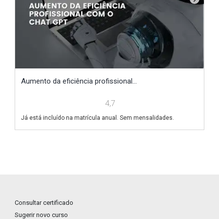
respeito da gestão democrática e seus conceitos.
Logo no início do
curso online
, destacamos o papel da
gestão pública participativa
, o contexto histórico e sua
importância para nossa realidade. Embora muita gente já
tenha ouvido falar desse termo, são poucos os que
sabem defini-lo com clareza e quais são seus objetivos
essenciais. A partir daí, listamos no segundo tópico
Aumento da eficiência profissional...
D
algumas informações sobre esse cenário no Brasil,
4,7
como ocorre e quais os caminhos para fortalecê-lo.
Já está incluído na matrícula anual. Sem mensalidades.
Já
A terceira parte de nosso curso perpassa sobre a
gestão
democrática
, considerada até como uma nova forma de
governar. Nosso país ainda precisa de muitos incentivos
para que a participação popular seja realmente efetivada,
porém, há diversos caminhos interessantes a seguir.
Falamos mais sobre esses aspectos com uma visão
teórica e prática do tema, que se complementa com o
Consultar certificado
módulo seguinte, tratando de orçamento participativo. O
Sugerir novo curso
uso justo do dinheiro e recursos públicos ainda é