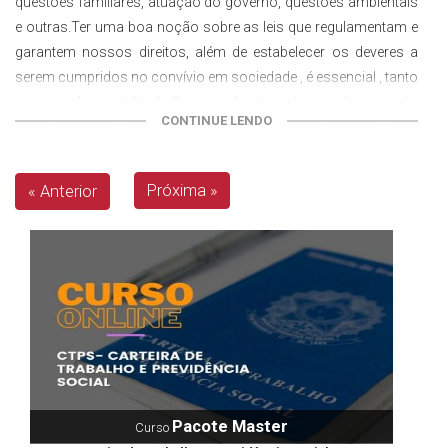
questões familiares, atuação do governo, questões ambientais
e outras.Ter uma boa noção sobre as leis que regulamentam e
garantem nossos direitos, além de estabelecer os deveres a
serem cumpridos no convívio em sociedade , é essencial , tanto
para aqueles que já trabalham ou desejam atuar na área quanto
CONTINUE LENDO
para qualquer outro cidadão. Você pode buscar este
conhecimento através dos
cursos online
que disponibilizamos.
Conheça um pouco mais sobre o ramo do direito no Brasil e
Próxima »
« Anterior
entenda tudo sobre o perfil exigido para estes profissionais,
panorama do mercado de trabalho e confira as dicas dos
melhores cursos de direito.
O Direito no Brasil sofreu uma forte influência de Portugal , já
que os primeiros escritos e normas jurídicas foram elaboradas
durante o período colonial. A partir daí , foram surgindo outras
necessidades da população e diferentes formas de
organização da sociedade. As leis evoluíram da época do Brasil
Império até a República e se configurou em como conhecemos
Pacote Master
Curso
a nossa constituição atual. Proporcionalmente à evolução das