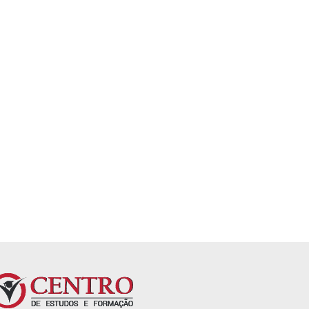
Educação Inclusiva e
Tradutor e Intérprete d
Neuropsicopeda...
Língua Bra...
4,6
4,8
rícula
Já está incluído na matrícula
Já está incluído na matrícu
es.
anual. Sem mensalidades.
anual. Sem mensalidades.