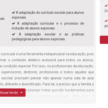
(c
A adaptação do currículo escolar para alunos
especiais
ais
A adaptação curricular e o processo de
po
inclusão de alunos especiais
A adaptação escolar e as práticas
pedagógicas para alunos especiais.
curricular é uma ferramenta indispensável na educação, pois
ornar o conteúdo didático acessível para todos os alunos,
 condição especial. Por isso, os profissionais da educação,
supervisores, diretores, professores e todos aqueles que
ão escolar precisam pensar não apenas numa sala de aula
diferente e diversificado. Para tal, é preciso que a família e
a escola, a fim de planejar metas que são fundamentais para
tinuar lendo
rricular significativa e produtiva para eles. Além disso, é
rever não apenas o acesso escolar dos alunos especiais, mas