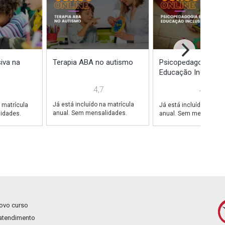
iva na
Terapia ABA no autismo
Psicopedagogia e
Educação Inclusiva
4,7
4,7
Já está incluído na matrícula
 matrícula
Já está incluído na mat
anual. Sem mensalidades.
idades.
anual. Sem mensalidad
novo curso
 atendimento