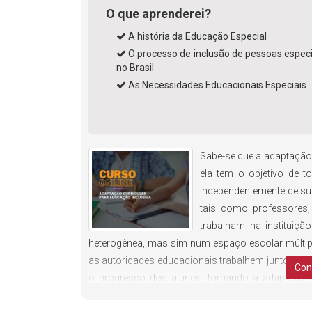
O que aprenderei?
A história da Educação Especial
O processo de inclusão de pessoas especi
no Brasil
As Necessidades Educacionais Especiais
Sabe-se que a adaptação 
ela tem o objetivo de t
independentemente de sua
tais como professores, 
trabalham na instituiç
heterogênea, mas sim num espaço escolar múltiplo, 
as autoridades educacionais trabalhem junto com 
Con
o progresso dos alunos, tornando a adaptação cu
essencial pensar que a adaptação escolar deve p