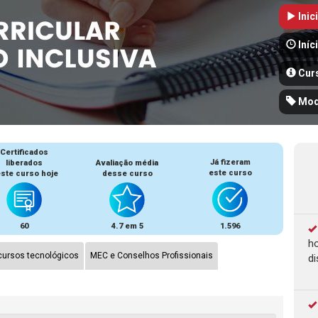
Inic
Iníc
Cur
Mod
Certificados
Já fizeram
liberados
Avaliação média
este curso
ste curso hoje
desse curso
60
4.7 em 5
1.596
ho
ursos tecnológicos
MEC e Conselhos Profissionais
di