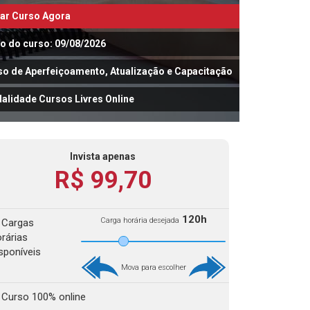
iar Curso Agora
io do curso: 09/08/2026
so de Aperfeiçoamento, Atualização e Capacitação
alidade Cursos Livres Online
Invista apenas
R$ 99,70
120h
Carga horária desejada
Cargas
rárias
sponíveis
Mova para escolher
Curso 100% online