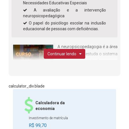
Necessidades Educativas Especiais
A avaliação e a intervenção
neuropsicopedagógica
O papel do psicólogo escolar na inclusão
educacional de pessoas com deficiências.
A neuropsicopedagogia é a área
Continuar lendo
da ciência que estuda o sistema
nervoso e sua relação com o
comportamento humano,
focando na aprendizagem. Ou
seja, tal área do conhecimento trabalha a relação existente
calculator_div.blade
entre o sistema nervoso e a aprendizagem, uma vez que
seu objetivo é identificar precocemente as dificuldades de
Calculadora da
aprendizagem, a fim de promover a reintegração do
economia
indivíduo na escola, na família, na sociedade etc. A
Investimento de matrícula
neuropsicopedagogia é muito importante para a
R$ 99,70
educação inclusiva, pois ela auxilia os profissionais da