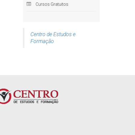
 Porém,
Cursos Gratuitos
mercado
Centro de Estudos e
 que um
Formação
rivadas,
rea.
públicos
oncursos
vos dos
ambém em
 de uma
área da
é mesmo