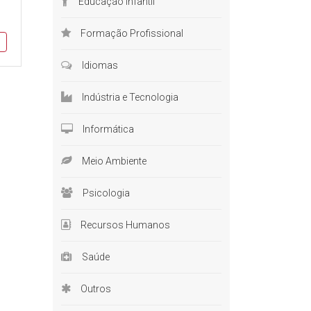
Educação Infantil
onte de
Formação Profissional
lizado,
azer um
Idiomas
Indústria e Tecnologia
área da
Informática
cionais,
Meio Ambiente
mamente
Psicologia
área da
 preciso
Recursos Humanos
Saúde
 muitos
rnar um
Outros
ssional