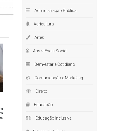
eve ser
Administração Pública
contrar
 podendo
Agricultura
Artes
ue irão
ível.
Assistência Social
Bem-estar e Cotidiano
vai além
Comunicação e Marketing
as mais
Direito
landos.
e tanto,
Educação
sidades
em
um
és
Educação Inclusiva
hora de