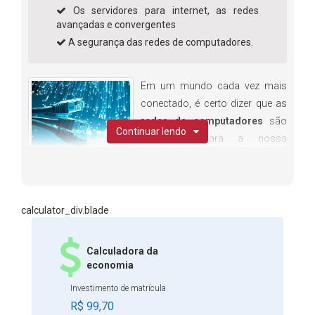
Os servidores para internet, as redes
avançadas e convergentes
A segurança das redes de computadores.
Em um mundo cada vez mais
conectado, é certo dizer que as
redes de computadores
são
Continuar lendo
essenciais para a nossa
comunicação e conexão com
diversas partes do mundo. É impossível pensar que nos
dias atuais uma empresa ou um usuário comum não
necessitem da estrutura de redes para o uso profissional
calculator_div.blade
e pessoal.
Há algumas décadas, apenas grandes corporações
Calculadora da
economia
necessitavam dos serviços de um profissional de redes
para estruturar suas conexões. Hoje todos nós
Investimento de matrícula
precisamos do trabalho desse especialista para
R$ 99,70