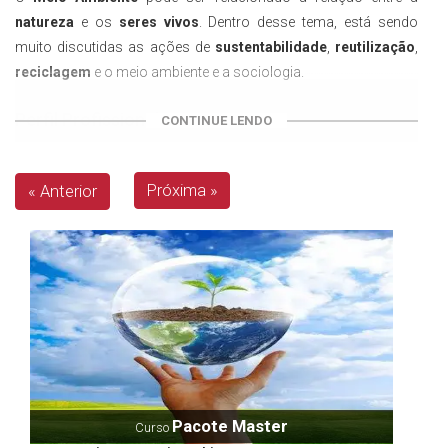
natureza
e os
seres vivos
. Dentro desse tema, está sendo
muito discutidas as ações de
sustentabilidade
,
reutilização
,
reciclagem
e o meio ambiente e a sociologia.
Perfil Profissional
CONTINUE LENDO
Este profissional deve garantir que o uso dos
recursos
naturais
seja feito da maneira menos danosa possível e
Próxima »
« Anterior
preservar a
diversidade
existente no meio ambiente.
Mercado de trabalho
O
mercado de trabalho
para quem pretende trabalhar nessa
área é bastante amplo. É possível realizar consultorias para
assessorar
projetos de preservação
, participar da criação de
programas para
conscientizar
a população sobre a
preservação ambiental, implantação de projetos utilizando
técnicas não poluentes ou dando aulas em escolas e
Pacote Master
Curso
universidades.