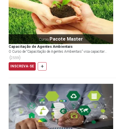
Pacote Master
Curso
Capacitação de Agentes Ambientais
O Curso de “Capacitação de Agentes Ambientais” visa capacitar
voluntários a atuarem no monitoramento da qualidade a...
(
)
2559
+
INSCREVA-SE