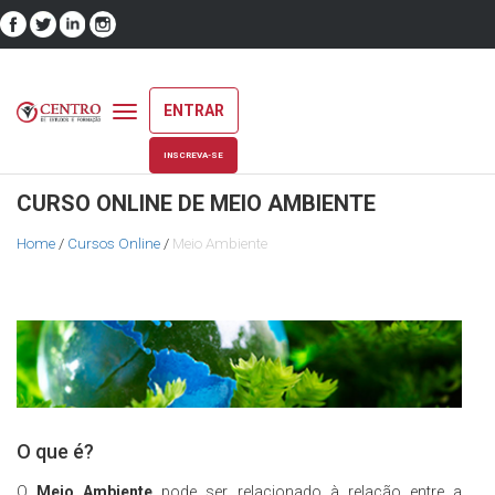
ENTRAR
Toggle
navigation
INSCREVA-SE
CURSO ONLINE DE MEIO AMBIENTE
Home
/
Cursos Online
/
Meio Ambiente
O que é?
O
Meio Ambiente
pode ser relacionado à relação entre a