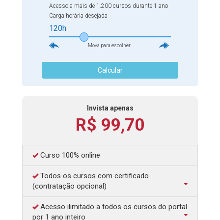
que a escola e os professores estejam preparados para
Acesso a mais de 1.200 cursos durante 1 ano
lidar com as novas tecnologias para mediar a
Carga horária desejada
aprendizagem, promovendo mudanças na forma de
120h
ensinar e de aprender. Dessa maneira e com base nesta
Mova para escolher
discussão, o nosso portal criou o Curso Online Cultura
Digital e Redes Sociais que discute a cultura das redes e a
Calcular
cultura digital na educação, os processos criativos e
midiáticos, a comunicação digital e as tecnologias na
sala de aula, o ativismo em rede e muito mais.
Invista apenas
R$ 99,70
Curso 100% online
Todos os cursos com certificado
(contratação opcional)
Acesso ilimitado a todos os cursos do portal
por 1 ano inteiro