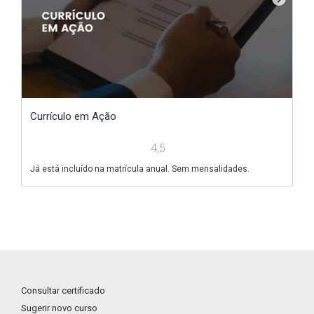
Currículo em Ação
V
4,5
Já está incluído na matrícula anual. Sem mensalidades.
Já
Consultar certificado
Sugerir novo curso