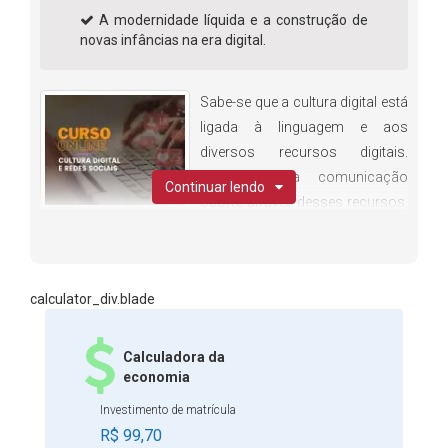
A modernidade líquida e a construção de
novas infâncias na era digital.
Sabe-se que a cultura digital está
ligada à linguagem e aos
diversos recursos digitais.
Atualmente, a comunicação
Continuar lendo
ocorre através desses recursos,
que podem ser vídeo, áudio, imagem, animação, nas
redes sociais e por meio de aplicativos que têm a
capacidade de conectar pessoas no mundo inteiro.
calculator_div.blade
Sendo assim, a busca por novas informações se torna
cada vez mais democrática, pois é possível acessar o
conhecimento com um clique. Tudo isso nos auxilia na
Calculadora da
escola, uma vez que é possível desenvolver práticas
economia
pedagógicas mais próximas da realidade dos alunos,
Investimento de matrícula
além de mantê-los conectados à rede. Para tal, é preciso
R$ 99,70