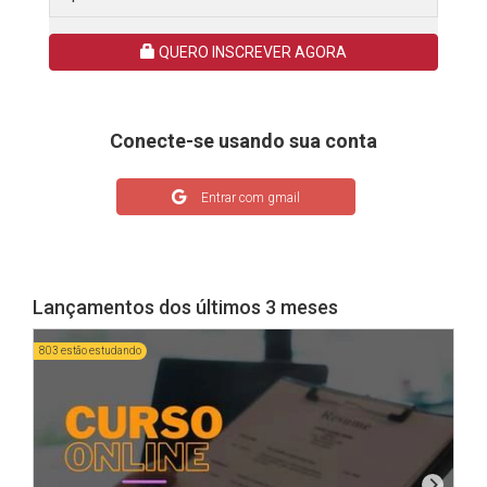
QUERO INSCREVER AGORA
Conecte-se usando sua conta
Entrar com gmail
Lançamentos dos últimos 3 meses
803 estão estudando
1611