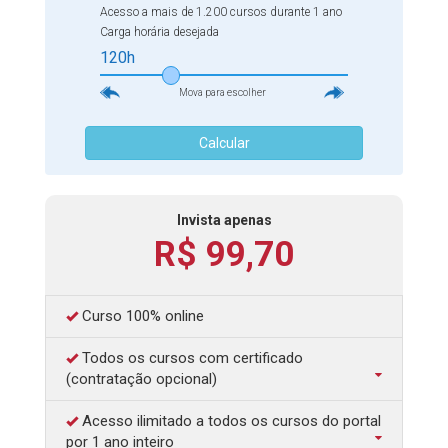
com essa linguagem e disputar diversas vagas diferentes
Acesso a mais de 1.200 cursos durante 1 ano
dentro do mercado e que servirão para você se
Carga horária desejada
aprofundar cada vez mais no tema.
120h
Mova para escolher
Calcular
Invista apenas
R$ 99,70
Curso 100% online
Todos os cursos com certificado
(contratação opcional)
Acesso ilimitado a todos os cursos do portal
por 1 ano inteiro