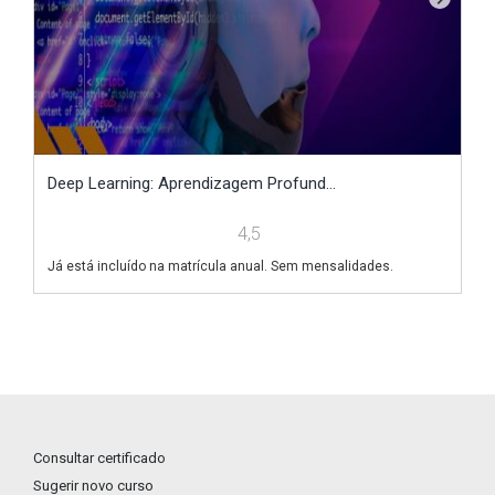
Deep Learning: Aprendizagem Profund...
El
4,5
Já está incluído na matrícula anual. Sem mensalidades.
Já
Consultar certificado
Sugerir novo curso