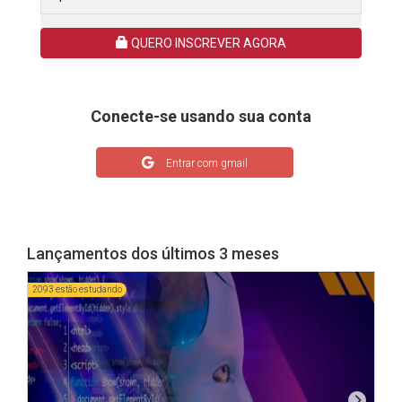
QUERO INSCREVER AGORA
Conecte-se usando sua conta
Entrar com gmail
Lançamentos dos últimos 3 meses
2093 estão estudando
3219