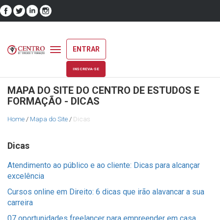
ENTRAR
Toggle
navigation
INSCREVA-SE
MAPA DO SITE DO CENTRO DE ESTUDOS E
FORMAÇÃO - DICAS
Home
/
Mapa do Site
/
Dicas
Dicas
Atendimento ao público e ao cliente: Dicas para alcançar
excelência
Cursos online em Direito: 6 dicas que irão alavancar a sua
carreira
07 oportunidades freelancer para empreender em casa