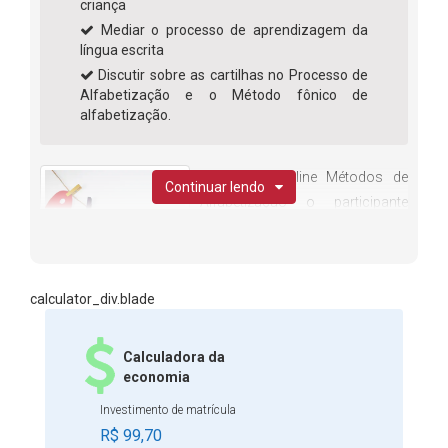
criança
Mediar o processo de aprendizagem da
língua escrita
Discutir sobre as cartilhas no Processo de
Alfabetização e o Método fônico de
alfabetização.
No Curso Online Métodos de
Continuar lendo
Alfabetização o participante
conhecerá os métodos que
ajudam a efetivar a leitura, o
entendimento pleno e a escrita
calculator_div.blade
durante a alfabetização. São abordadas técnicas
eficientes e métodos criativos e inovadores para
contribuir para a alfabetização e o letramento dos alunos,
Calculadora da
relacionando pontos importantes como a linguagem
economia
escrita, as emoções e os aspectos afetivos no processo
Investimento de matrícula
de alfabetização e sua contribuição para o
R$ 99,70