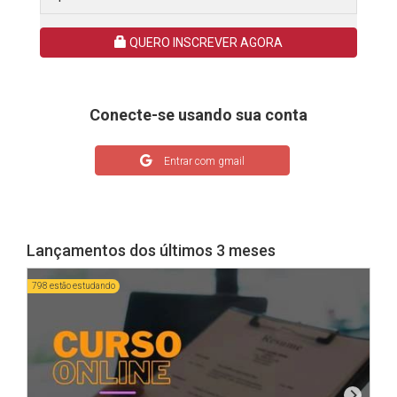
QUERO INSCREVER AGORA
Conecte-se usando sua conta
Entrar com gmail
Lançamentos dos últimos 3 meses
798 estão estudando
1606