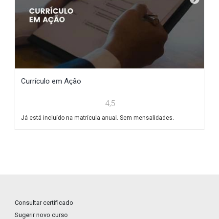
Currículo em Ação
V
4,5
Já está incluído na matrícula anual. Sem mensalidades.
Já
Consultar certificado
Sugerir novo curso