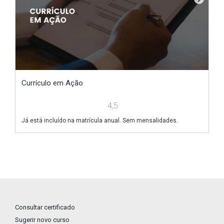
Currículo em Ação
V
4,5
Já está incluído na matrícula anual. Sem mensalidades.
Já
Consultar certificado
Sugerir novo curso