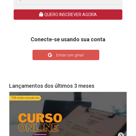
QUERO INSCREVER AGORA
Conecte-se usando sua conta
Entrar com gmail
Lançamentos dos últimos 3 meses
798 estão estudando
1603