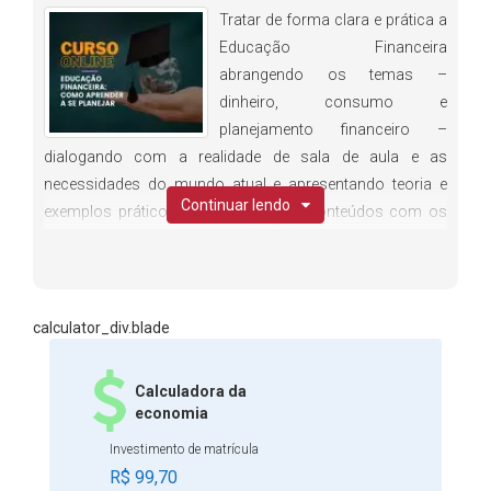
Tratar de forma clara e prática a
Educação Financeira
abrangendo os temas –
dinheiro, consumo e
planejamento financeiro –
dialogando com a realidade de sala de aula e as
necessidades do mundo atual e apresentando teoria e
Continuar lendo
exemplos práticos para abordar os conteúdos com os
alunos. Este curso dialoga com a Base Nacional Comum
Curricular (BNCC), que estabelece a Educação Financeira
como um tema transversal a ser explorado de forma
concomitante com os diferentes componentes
calculator_div.blade
curriculares. Investir em seu aprimoramento profissional é
uma das principais formas de se manter atualizado para
Calculadora da
o mercado de trabalho! Este curso foi elaborado para
economia
ajudar no desenvolvimento de habilidades que poderão
Investimento de matrícula
ser utilizadas tanto por quem já está inserido no mercado
R$ 99,70
profissional, quanto para quem está em busca de