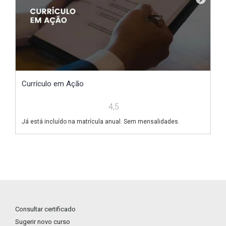
Currículo em Ação
V
4,5
Já está incluído na matrícula anual. Sem mensalidades.
Já
Consultar certificado
Sugerir novo curso