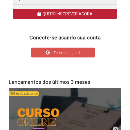
QUERO INSCREVER AGORA
Conecte-se usando sua conta
Entrar com gmail
Lançamentos dos últimos 3 meses
808 estão estudando
1616