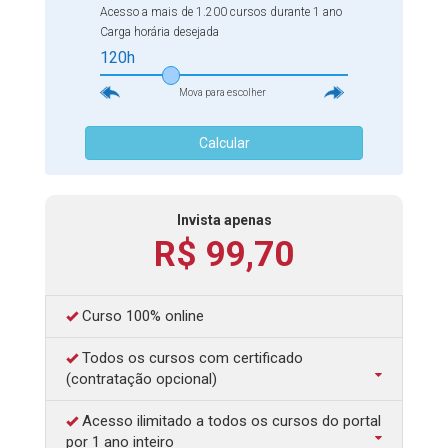
Acesso a mais de 1.200 cursos durante 1 ano
oportunidades. Além disso, você terá dicas práticas para
Carga horária desejada
compreender como a Educação Financeira pode ser um
120h
importante fator de diferenciação no ambiente escolar e
também no ambiente corporativo.
Mova para escolher
Calcular
Invista apenas
R$ 99,70
Curso 100% online
Todos os cursos com certificado
(contratação opcional)
Acesso ilimitado a todos os cursos do portal
por 1 ano inteiro