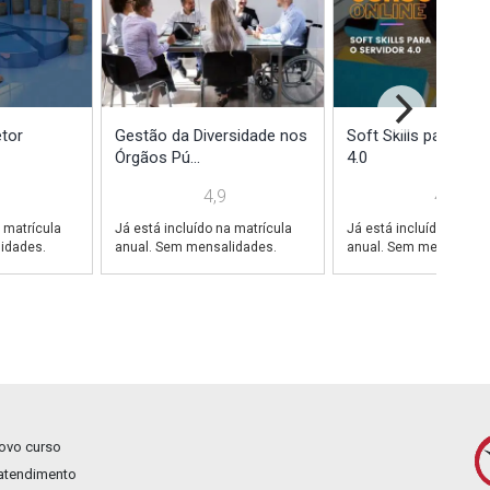
tor
Gestão da Diversidade nos
Soft Skills para o S
Órgãos Pú...
4.0
4,9
4,8
 matrícula
Já está incluído na matrícula
Já está incluído na mat
idades.
anual. Sem mensalidades.
anual. Sem mensalidad
novo curso
 atendimento