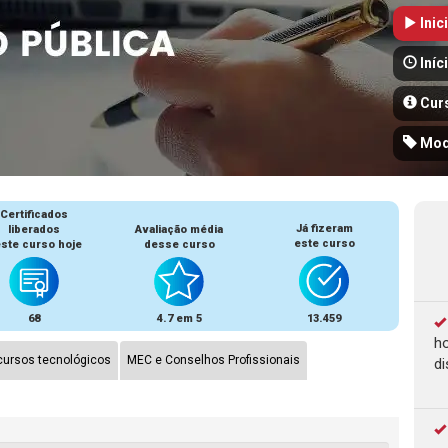
Inic
Iníc
Cur
Mod
Certificados
Já fizeram
liberados
Avaliação média
este curso
ste curso hoje
desse curso
68
4.7 em 5
13.459
ho
ursos tecnológicos
MEC e Conselhos Profissionais
di