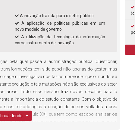
(c
A inovação trazida para o setor público
A aplicação de políticas públicas em um
novo modelo de governo
po
A utilização da tecnologia da informação
como instrumento de inovação.
as pela qual passa a administração pública. Questionar,
as transformações tem sido papel não apenas do gestor, mas
bordagem investigativa nos faz compreender que o mundo e a
tante evolução e tais mutações não são exclusivas do setor
as áreas. Todo esse cenário traz novos desafios para o
enta a importância do estudo constante. Com o objetivo de
hado suas metodologias à criação de cursos voltados à área
ão Pública no Século XXI, que tem como escopo analisar os
tinuar lendo
das. Aproveite para aprimorar seus conhecimentos, inscreva-