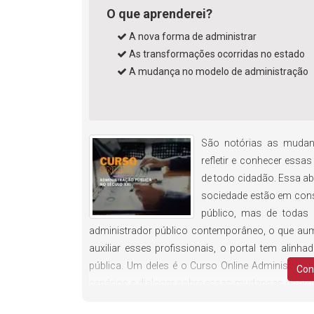
O que aprenderei?
A nova forma de administrar
As transformações ocorridas no estado
A mudança no modelo de administração
São notórias as mudanç
refletir e conhecer ess
de todo cidadão. Essa a
sociedade estão em cons
público, mas de todas 
administrador público contemporâneo, o que aum
auxiliar esses profissionais, o portal tem alin
pública. Um deles é o Curso Online Administraç
Con
cenários e dialogar sobre essas mudanças ocorri
se agora e aprenda.