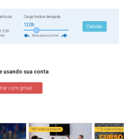
trícula
Carga horária desejada
120h
Calcular
1.200
ano
Mova para escolher
e usando sua conta
rar com gmail
1887 estão estudando
1725 estão estudando