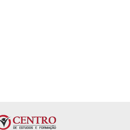
ervidor
Auditoria Governamental
Metodologia Ágil no Se
Público
4,7
4,4
Já está incluído na matrícula
rícula
Já está incluído na matrícu
anual. Sem mensalidades.
es.
anual. Sem mensalidades.