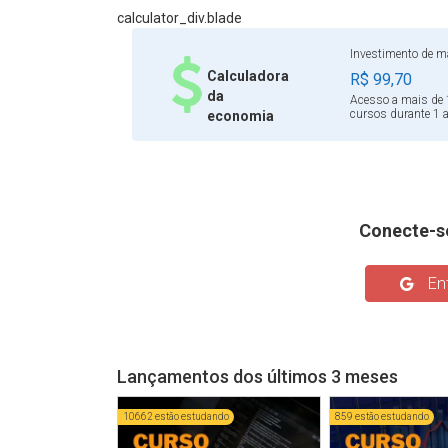
calculator_div.blade
Investimento de ma
Calculadora
R$ 99,70
da
Acesso a mais de 
cursos durante 1 
economia
Conecte-s
Ent
Lançamentos dos últimos 3 meses
10662 estão estudando
859 estão estudando